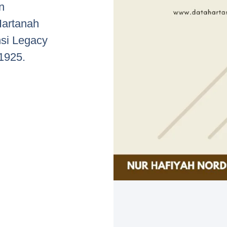
n
Hartanah
nsi Legacy
1925.