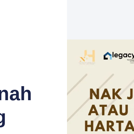
anah
g