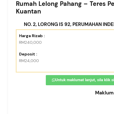
Rumah Lelong Pahang – Teres P
Kuantan
NO. 2, LORONG IS 92, PERUMAHAN IND
Harga Rizab :
RM240,000
Deposit :
RM24,000
Untuk maklumat lanjut, sila klik 
Makluma