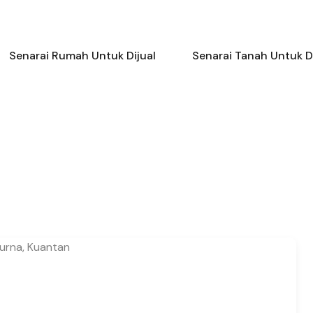
Senarai Rumah Untuk Dijual
Senarai Tanah Unt
Senarai Rumah Untuk Dijual
Senarai Tanah Untuk Di