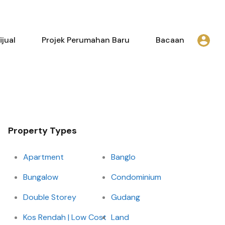
uk Dijual
Projek Perumahan Baru
Bacaan
jual
Projek Perumahan Baru
Bacaan
Property Types
Apartment
Banglo
Bungalow
Condominium
Double Storey
Gudang
Kos Rendah | Low Cost
Land