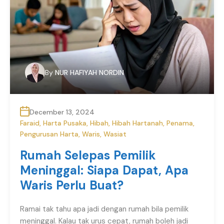
By
NUR HAFIYAH NORDIN
December 13, 2024
Faraid
,
Harta Pusaka
,
Hibah
,
Hibah Hartanah
,
Penama
,
Pengurusan Harta
,
Waris
,
Wasiat
Rumah Selepas Pemilik
Meninggal: Siapa Dapat, Apa
Waris Perlu Buat?
Ramai tak tahu apa jadi dengan rumah bila pemilik
meninggal. Kalau tak urus cepat, rumah boleh jadi