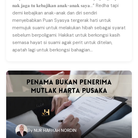
𝐧𝐚𝐤 𝐣𝐚𝐠𝐚 𝐭𝐮 𝐤𝐞𝐛𝐚𝐣𝐢𝐤𝐚𝐧 𝐚𝐧𝐚𝐤-𝐚𝐧𝐚𝐤 𝐬𝐚𝐲𝐚…” Redha tapi
demi kebajikan anak-anak dan diri sendiri
menyebabkan Puan Syasya tergerak hati untuk
memujuk suami untuk melakukan hibah sebagai syarat
sebelum berpoligami. Hakikat untuk berkongsi kasih
semasa hayat si suami agak perit untuk ditelan,
apatah lagi untuk berkongsi bahagian…
By
NUR HAFIYAH NORDIN