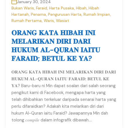
January 30, 2024
Bukan Waris
,
Faraid
,
Harta Pusaka
,
Hibah
,
Hibah
Hartanah
,
Penama
,
Pengurusan Harta
,
Rumah Impian
,
Rumah Pertama
,
Waris
,
Wasiat
𝐎𝐑𝐀𝐍𝐆 𝐊𝐀𝐓𝐀 𝐇𝐈𝐁𝐀𝐇 𝐈𝐍𝐈
𝐌𝐄𝐋𝐀𝐑𝐈𝐊𝐀𝐍 𝐃𝐈𝐑𝐈 𝐃𝐀𝐑𝐈
𝐇𝐔𝐊𝐔𝐌 𝐀𝐋-𝐐𝐔𝐑𝐀𝐍 𝐈𝐀𝐈𝐓𝐔
𝐅𝐀𝐑𝐀𝐈𝐃; 𝐁𝐄𝐓𝐔𝐋 𝐊𝐄 𝐘𝐀?
𝐎𝐑𝐀𝐍𝐆 𝐊𝐀𝐓𝐀 𝐇𝐈𝐁𝐀𝐇 𝐈𝐍𝐈 𝐌𝐄𝐋𝐀𝐑𝐈𝐊𝐀𝐍 𝐃𝐈𝐑𝐈 𝐃𝐀𝐑𝐈
𝐇𝐔𝐊𝐔𝐌 𝐀𝐋-𝐐𝐔𝐑𝐀𝐍 𝐈𝐀𝐈𝐓𝐔 𝐅𝐀𝐑𝐀𝐈𝐃; 𝐁𝐄𝐓𝐔𝐋 𝐊𝐄
𝐘𝐀? Baru-baru ni Min dapat soalan dari salah seorang
pengikut kami di Facebook, mengapa harta yang
telah dihibahkan terkeluar daripada senarai harta yang
perlu difaraidkan? Adakah kita melarikan diri dari
hukum Al-Quran iaitu Faraid? Jawapannya Min dah
tolong 𝑐𝑜𝑚𝑝𝑖𝑙𝑒 dalam infografik dibawah….