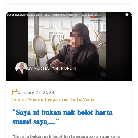
By
NUR HAFIYAH NORDIN
January 23, 2024
Faraid
,
Penama
,
Pengurusan Harta
,
Waris
“𝐒𝐚𝐲𝐚 𝐧𝐢 𝐛𝐮𝐤𝐚𝐧 𝐧𝐚𝐤 𝐛𝐨𝐥𝐨𝐭 𝐡𝐚𝐫𝐭𝐚
𝐬𝐮𝐚𝐦𝐢 𝐬𝐚𝐲𝐚,….”
“𝐒𝐚𝐲𝐚 𝐧𝐢 𝐛𝐮𝐤𝐚𝐧 𝐧𝐚𝐤 𝐛𝐨𝐥𝐨𝐭 𝐡𝐚𝐫𝐭𝐚 𝐬𝐮𝐚𝐦𝐢 𝐬𝐚𝐲𝐚,𝐲𝐚𝐧𝐠 𝐬𝐚𝐲𝐚